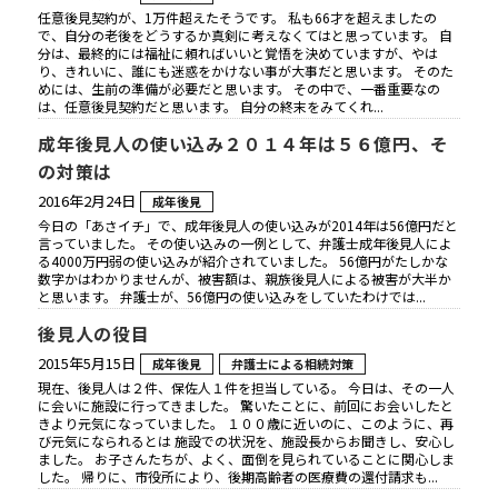
任意後見契約が、1万件超えたそうです。 私も66才を超えましたの
で、自分の老後をどうするか真剣に考えなくてはと思っています。 自
分は、最終的には福祉に頼ればいいと覚悟を決めていますが、やは
り、きれいに、誰にも迷惑をかけない事が大事だと思います。 そのた
めには、生前の準備が必要だと思います。 その中で、一番重要なの
は、任意後見契約だと思います。 自分の終末をみてくれ...
成年後見人の使い込み２０１４年は５６億円、そ
の対策は
2016年2月24日
成年後見
今日の「あさイチ」で、成年後見人の使い込みが2014年は56億円だと
言っていました。 その使い込みの一例として、弁護士成年後見人によ
る4000万円弱の使い込みが紹介されていました。 56億円がたしかな
数字かはわかりませんが、被害額は、親族後見人による被害が大半か
と思います。 弁護士が、56億円の使い込みをしていたわけでは...
後見人の役目
2015年5月15日
成年後見
弁護士による相続対策
現在、後見人は２件、保佐人１件を担当している。 今日は、その一人
に会いに施設に行ってきました。 驚いたことに、前回にお会いしたと
きより元気になっていました。 １００歳に近いのに、このように、再
び元気になられるとは 施設での状況を、施設長からお聞きし、安心し
ました。 お子さんたちが、よく、面倒を見られていることに関心しま
した。 帰りに、市役所により、後期高齢者の医療費の還付請求も...