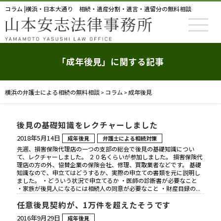
コラム |横浜・日本大通り 相続・遺産分割・遺言・遺留分の無料相談
「成年後見」に関する記事
横浜の弁護士による相続の無料相談
コラム
成年後見
>
>
後見の基礎知識をレクチャーしました
2018年5月14日
成年後見
弁護士による相続対策
先週、損害保険代理店の一つの支部の総会で後見の基礎知識につい
て、レクチャーしました。 ２０名くらいが参加しました。 損害保険代
理店の方の外、協賛企業の保険会社、修理、買取業者などです。 基礎
知識なので、申立てはどうするか、実際の申立ての書類を元に説明し
ました。 ・どういう状況で申立てるか ・医師の診断書が必要なこと
・家族が後見人になるには相続人の同意が必要なこと ・財産目録の...
任意後見契約が、1万件を超えたそうです
2016年9月29日
成年後見