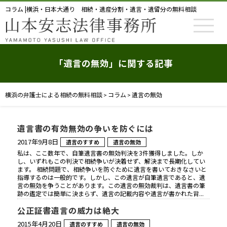
コラム |横浜・日本大通り 相続・遺産分割・遺言・遺留分の無料相談
「遺言の無効」に関する記事
横浜の弁護士による相続の無料相談
コラム
遺言の無効
>
>
遺言書の有効無効の争いを防ぐには
2017年9月8日
遺言のすすめ
遺言の無効
私は、ここ数年で、自筆遺言書の無効判決を3件獲得しました。しか
し、いずれもこの判決で相続争いが決着せず、解決まで長期化してい
ます。 相続問題で、相続争いを防ぐために遺言を書いておきなさいと
指導するのは一般的です。しかし、この遺言が自筆遺言であると、遺
言の無効を争うことがあります。この遺言の無効裁判は、遺言書の筆
跡の鑑定では簡単に決まらず、遺言の記載内容や遺言が書かれた背...
公正証書遺言の威力は絶大
2015年4月20日
遺言のすすめ
遺言の無効